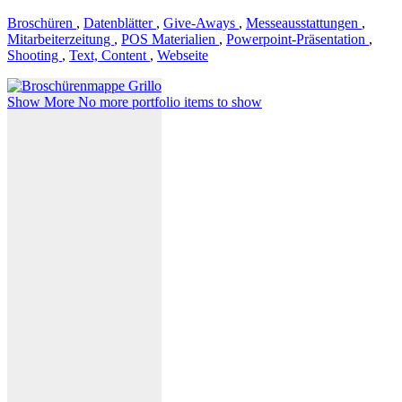
Broschüren
,
Datenblätter
,
Give-Aways
,
Messeausstattungen
,
Mitarbeiterzeitung
,
POS Materialien
,
Powerpoint-Präsentation
,
Shooting
,
Text, Content
,
Webseite
Show More
No more portfolio items to show