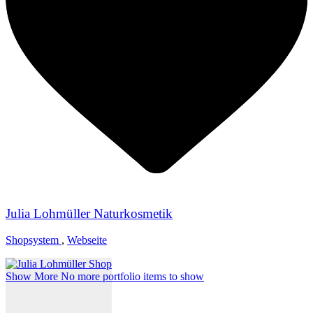
Julia Lohmüller Naturkosmetik
Shopsystem
,
Webseite
Show More
No more portfolio items to show