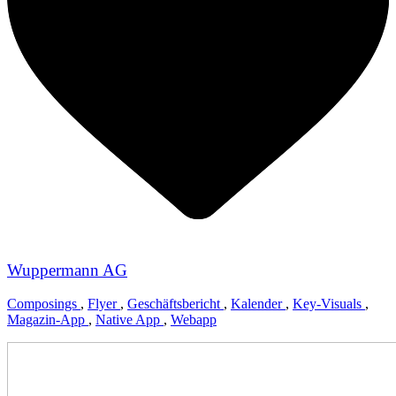
Wuppermann AG
Composings
,
Flyer
,
Geschäftsbericht
,
Kalender
,
Key-Visuals
,
Magazin-App
,
Native App
,
Webapp