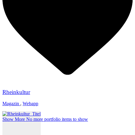
Rheinkultur
Magazin
,
Webapp
Show More
No more portfolio items to show