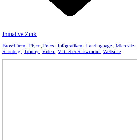
Initiative Zink
Broschüren
,
Flyer
,
Fotos
,
Infografiken
,
Landingpage
,
Microsite
,
Shooting
,
Trophy
,
Video
,
Virtueller Showroom
,
Webseite